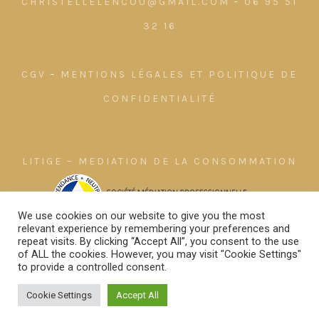
CHRISTELLELENCOU@GMAIL.COM
-
06 95 51
32 16
CGV
-
MENTIONS LÉGALES ET POLITIQUE DE
CONFIDENTIALITÉ
LITIGE – MEDIATION DE LA CONSOMMATION
We use cookies on our website to give you the most
relevant experience by remembering your preferences and
repeat visits. By clicking “Accept All”, you consent to the use
of ALL the cookies. However, you may visit "Cookie Settings"
to provide a controlled consent.
Cookie Settings
Accept All