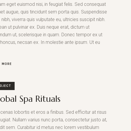
am eget euismod nisi, in feugiat felis. Sed consequat
uet augue, quis tincidunt sem porta quis. Suspendisse
a nibh, viverra quis vulputate eu, ultricies suscipit nibh.
an ut pulvinar ex. Duis neque erat, dictum ut
ndum ut, scelerisque in quam. Donec tempor ex ut
 rhoncus, necsan ex. In molestie ante ipsum. Ut eu
D MORE
OJECT
obal Spa Rituals
enas lobortis et eros a finibus. Sed efficitur at risus
eugiat. Nullam varius nunc porta, consectetur justo at,
dit sem. Curabitur id metus nec lorem vestibulum