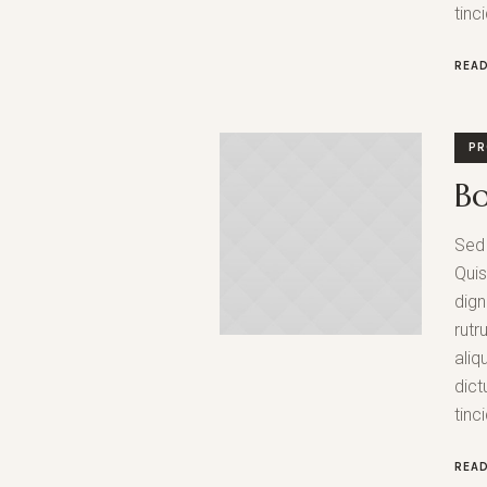
tinc
REA
PR
B
Sed 
Qui
dign
rutr
aliq
dict
tinc
REA