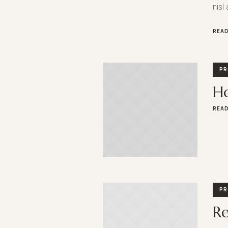
nisl 
REA
PR
H
REA
PR
Re