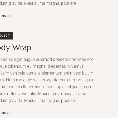
idunt gravida. Mauris urna magna, posuere...
D MORE
OJECT
ody Wrap
sed ex eget augue euismod posuere non vitae orci.
sque bibendum eu magna id egestas. Vivamus
issim vehicula purus, a elementum enim vestibulum
um. Nam molestie velit eros, interdum tempor ligula
uam nec. In ultrices libero nec sapien aliquam, non
um metus venenatis. Mauris quis massa ut arcu
idunt gravida. Mauris urna magna, posuere...
D MORE