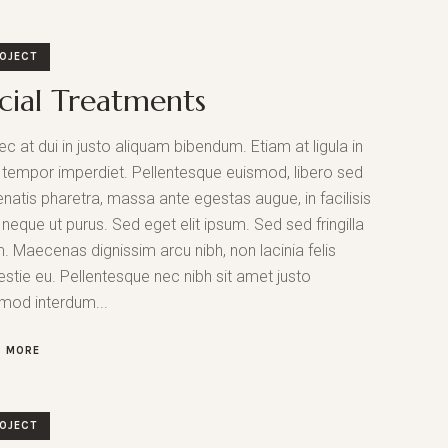
OJECT
cial Treatments
c at dui in justo aliquam bibendum. Etiam at ligula in
 tempor imperdiet. Pellentesque euismod, libero sed
natis pharetra, massa ante egestas augue, in facilisis
s neque ut purus. Sed eget elit ipsum. Sed sed fringilla
. Maecenas dignissim arcu nibh, non lacinia felis
stie eu. Pellentesque nec nibh sit amet justo
mod interdum...
D MORE
OJECT