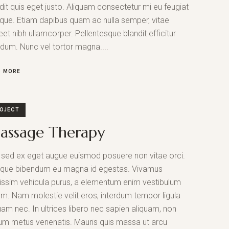
dit quis eget justo. Aliquam consectetur mi eu feugiat
tique. Etiam dapibus quam ac nulla semper, vitae
eet nibh ullamcorper. Pellentesque blandit efficitur
rdum. Nunc vel tortor magna....
D MORE
OJECT
assage Therapy
sed ex eget augue euismod posuere non vitae orci.
sque bibendum eu magna id egestas. Vivamus
issim vehicula purus, a elementum enim vestibulum
um. Nam molestie velit eros, interdum tempor ligula
uam nec. In ultrices libero nec sapien aliquam, non
um metus venenatis. Mauris quis massa ut arcu