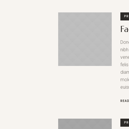
PR
Fa
Done
nibh
vene
feli
diam
mole
euis
REA
PR