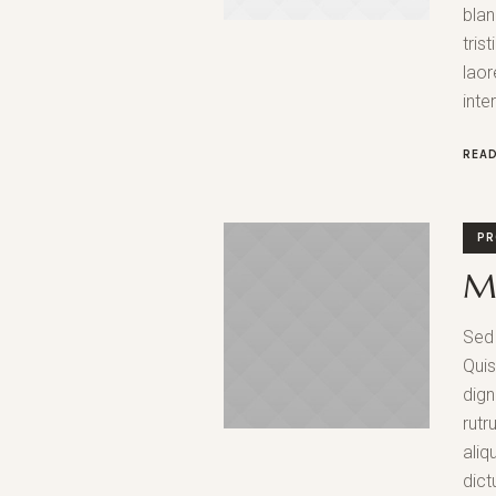
blan
tris
laor
inte
REA
PR
M
Sed 
Qui
dign
rutr
aliq
dict