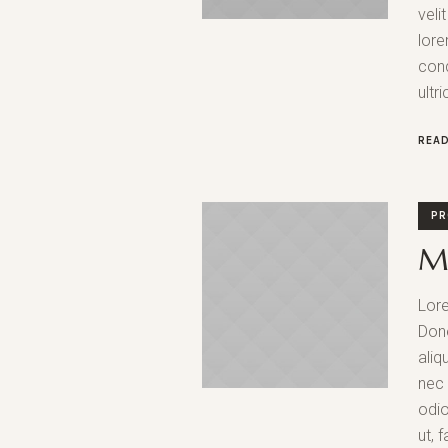
veli
lore
cond
ultr
REA
PR
Me
Lore
Done
aliq
nec 
odio
ut, 