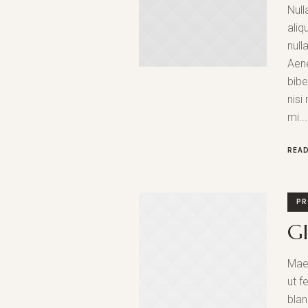
Null
aliq
null
Aene
bibe
nisi
mi...
REA
PR
Gl
Maec
ut f
blan