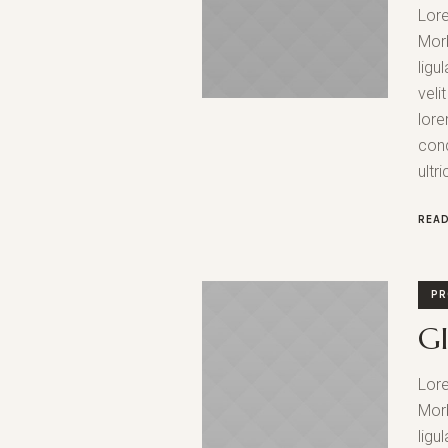
Lore
Morb
ligu
veli
lore
cond
ultr
REA
PR
Gl
Lore
Morb
ligu