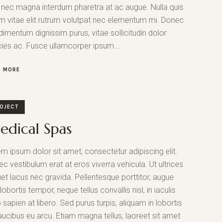
t nec magna interdum pharetra at ac augue. Nulla quis
m vitae elit rutrum volutpat nec elementum mi. Donec
imentum dignissim purus, vitae sollicitudin dolor
icies ac. Fusce ullamcorper ipsum...
D MORE
OJECT
dical Spas
m ipsum dolor sit amet, consectetur adipiscing elit.
c vestibulum erat at eros viverra vehicula. Ut ultrices
uet lacus nec gravida. Pellentesque porttitor, augue
lobortis tempor, neque tellus convallis nisl, in iaculis
 sapien at libero. Sed purus turpis, aliquam in lobortis
faucibus eu arcu. Etiam magna tellus, laoreet sit amet