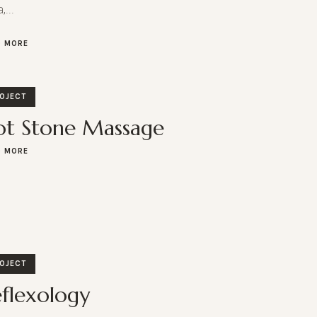
a,...
D MORE
OJECT
ot Stone Massage
D MORE
OJECT
flexology