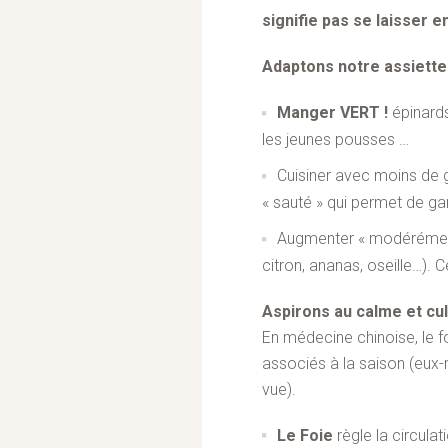
signifie pas se laisser e
Adaptons notre assiett
Manger VERT !
épinards
les jeunes pousses …
Cuisiner avec moins de g
« sauté » qui permet de ga
Augmenter « modérément 
citron, ananas, oseille…). Ce
Aspirons au calme et cul
En médecine chinoise, le fo
associés à la saison (eux-
vue).
Le Foie
règle la circulat