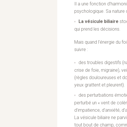
Il a une fonction d’harmoni
psychologique. Sa nature d
La vésicule biliaire
stoc
qui prend les décisions.
Mais quand l’énergie du foi
suivre :
des troubles digestifs (
crise de foie, migraine), v
(règles douloureuses et dou
yeux grattent et pleurent).
des perturbations émotionn
perturbé un « vent de colère
d’impatience, d’anxiété, d’ag
La vésicule biliaire ne par
tout bout de champ, comm