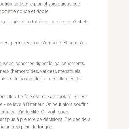
sation tant sur le plan physiologique que
oit être douce et docile.
ke la bile et la distribue : on dit que c’est elle
e est perturbée, tout s’emballe. Et peut s’en
nausées, spasmes digestifs, ballonnements,
eineux (hémorroïdes, varices), menstruels
leurs du bas-ventre) et des allergies (les
elles. Le foie est relié à la colère. S’il est
 » se lève à l’intérieur. On peut alors souffrir
itation, d’irritabilité. On voit rouge.
vient plus à prendre de décisions. Elle décide à
e un trop plein de fougue…