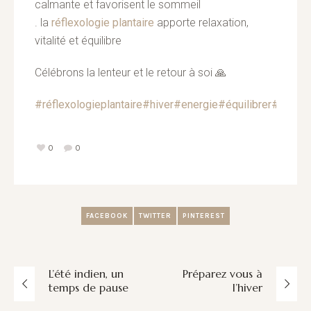
calmante et favorisent le sommeil
. la
réflexologie plantaire
apporte relaxation,
vitalité et équilibre
Célébrons la lenteur et le retour à soi 🙏
#réflexologieplantaire
#hiver
#energie
#équilibrer
#retour
0
0
FACEBOOK
TWITTER
PINTEREST
L’été indien, un
Préparez vous à
temps de pause
l’hiver