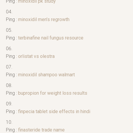
Ping :
minoxidil pk study
Ping :
minoxidil men’s regrowth
Ping :
terbinafine nail fungus resource
Ping :
orlistat vs olestra
Ping :
minoxidil shampoo walmart
Ping :
bupropion for weight loss results
Ping :
finpecia tablet side effects in hindi
Ping :
finasteride trade name